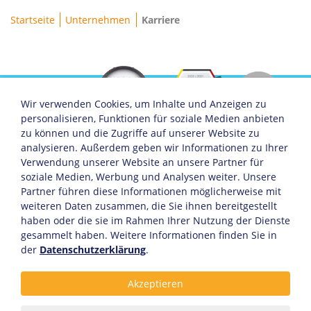
Brotkrumenpfad
Startseite
Unternehmen
Karriere
Wir verwenden Cookies, um Inhalte und Anzeigen zu
personalisieren, Funktionen für soziale Medien anbieten
zu können und die Zugriffe auf unserer Website zu
analysieren. Außerdem geben wir Informationen zu Ihrer
Servicemenü
Unternehmen
Soziale Medien
Verwendung unserer Website an unsere Partner für
Über KHW
Facebook
soziale Medien, Werbung und Analysen weiter. Unsere
Offene Stellen
Instagram
Partner führen diese Informationen möglicherweise mit
Sponsoring
Linkedin
weiteren Daten zusammen, die Sie ihnen bereitgestellt
Anreise
Xing
Partner
haben oder die sie im Rahmen Ihrer Nutzung der Dienste
gesammelt haben. Weitere Informationen finden Sie in
der
Datenschutzerklärung
.
Servicelinks
Akzeptieren
Datenschutz- und Cookie-Richtlinie
Allgemeine Geschäftsbedingungen