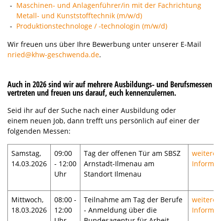
Maschinen- und Anlagenführer/in mit der Fachrichtung
Metall- und Kunststofftechnik (m/w/d)
Produktionstechnologe / -technologin (m/w/d)
Wir freuen uns über Ihre Bewerbung unter unserer E-Mail
nried@khw-geschwenda.de
.
Auch in 2026 sind wir auf mehrere Ausbildungs- und Berufsmessen
vertreten und freuen uns darauf, euch kennenzulernen.
Seid ihr auf der Suche nach einer Ausbildung oder
einem neuen Job, dann trefft uns persönlich auf einer der
folgenden Messen:
Samstag,
09:00
Tag der offenen Tür am SBSZ
weitere
14.03.2026
- 12:00
Arnstadt-Ilmenau am
Informa
Uhr
Standort Ilmenau
Mittwoch,
08:00 -
Teilnahme am Tag der Berufe
weitere
18.03.2026
12:00
- Anmeldung über die
Informa
Uhr
Bundesagentur für Arbeit