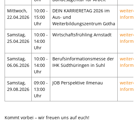
Mittwoch,
10:00 -
DEIN KARRIERETAG 2026 im
weitere
22.04.2026
15:00
Aus- und
Informa
Uhr
Weiterbildungszentrum
Gotha
Samstag,
10:00 -
Wirtschaftsfrühling Arnstadt
weitere
25.04.2026
14:00
Informa
Uhr
Samstag,
10:00 -
Berufsinformationsmesse der
weitere
06.06.2026
14:00
IHK Südthüringen in Suhl
Informa
Uhr
Samstag,
09:00 -
JOB Perspektive Ilmenau
weitere
29.08.2026
13:00
Informa
Uhr
Kommt vorbei – wir freuen uns auf euch!