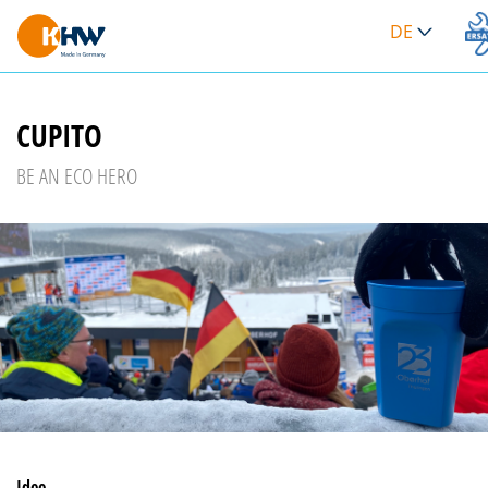
DE
>
CUPITO
BE AN ECO HERO
Idee