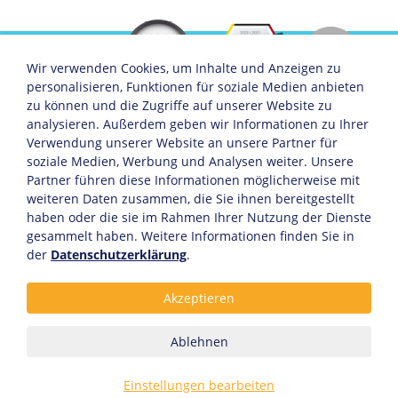
Wir verwenden Cookies, um Inhalte und Anzeigen zu
personalisieren, Funktionen für soziale Medien anbieten
zu können und die Zugriffe auf unserer Website zu
analysieren. Außerdem geben wir Informationen zu Ihrer
Servicemenü
Unternehmen
Soziale Medien
Verwendung unserer Website an unsere Partner für
Über KHW
Facebook
soziale Medien, Werbung und Analysen weiter. Unsere
Offene Stellen
Instagram
Partner führen diese Informationen möglicherweise mit
Sponsoring
Linkedin
weiteren Daten zusammen, die Sie ihnen bereitgestellt
Anreise
Xing
Partner
haben oder die sie im Rahmen Ihrer Nutzung der Dienste
gesammelt haben. Weitere Informationen finden Sie in
der
Datenschutzerklärung
.
Servicelinks
Akzeptieren
Datenschutz- und Cookie-Richtlinie
Allgemeine Geschäftsbedingungen
Kontakt
Ablehnen
Impressum
Einstellungen bearbeiten
© 2026 KHW Kunststoff- und Holzverarbeitungswerk GmbH. Alle