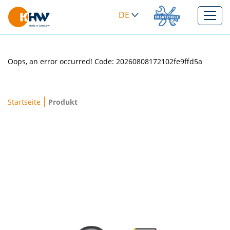
DE
>
Oops, an error occurred! Code: 20260808172102fe9ffd5a
Brotkrumenpfad
Startseite
Produkt