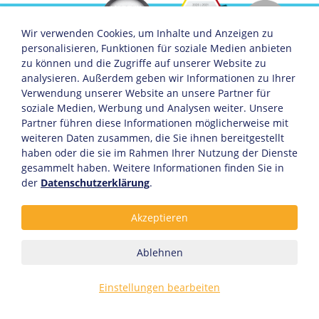
Wir verwenden Cookies, um Inhalte und Anzeigen zu
personalisieren, Funktionen für soziale Medien anbieten
zu können und die Zugriffe auf unserer Website zu
analysieren. Außerdem geben wir Informationen zu Ihrer
Servicemenü
Unternehmen
Soziale Medien
Verwendung unserer Website an unsere Partner für
Über KHW
Facebook
soziale Medien, Werbung und Analysen weiter. Unsere
Offene Stellen
Instagram
Partner führen diese Informationen möglicherweise mit
Sponsoring
Linkedin
weiteren Daten zusammen, die Sie ihnen bereitgestellt
Anreise
Xing
Partner
haben oder die sie im Rahmen Ihrer Nutzung der Dienste
gesammelt haben. Weitere Informationen finden Sie in
der
Datenschutzerklärung
.
Servicelinks
Akzeptieren
Datenschutz- und Cookie-Richtlinie
Allgemeine Geschäftsbedingungen
Kontakt
Ablehnen
Impressum
Einstellungen bearbeiten
© 2026 KHW Kunststoff- und Holzverarbeitungswerk GmbH. Alle
Rechte vorbehalten.